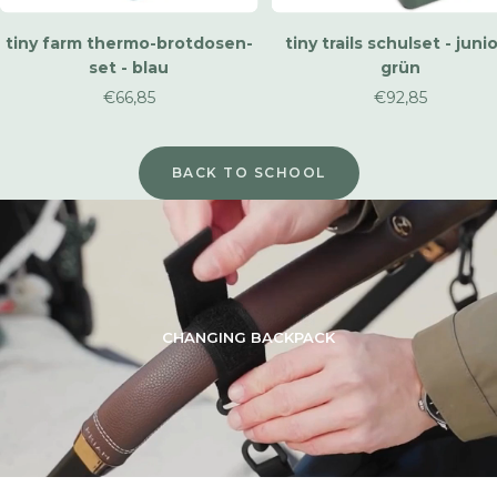
tiny farm thermo-brotdosen-
tiny trails schulset - junio
set - blau
grün
Verkaufspreis
Verkaufspreis
€66,85
€92,85
BACK TO SCHOOL
CHANGING BACKPACK