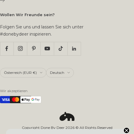
Wollen Wir Freunde sein?
Folgen Sie uns und lassen Sie sich unter
#donebydeer inspirieren.
Land/Region
Sprache
Österreich (EUR €)
Deutsch
Wir akzeptieren
Copyright Done By Deer
2026
© All Rights Reserved