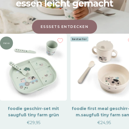
essen leicht gemacht
ESSSETS ENTDECKEN
bestseller
new
foodie geschirr-set mit
foodie first meal geschirr
saugfuß tiny farm grün
m.saugfuß tiny farm sa
Verkaufspreis
Verkaufspreis
€29,95
€24,95