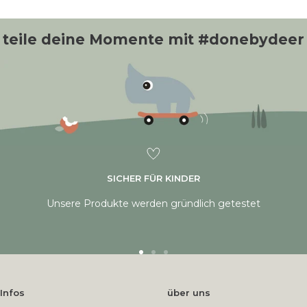
teile deine Momente mit #donebydeer
SICHER FÜR KINDER
Unsere Produkte werden gründlich getestet
Zum
Zum
Zum
Dia
Dia
Dia
gehen
gehen
gehen
Infos
über uns