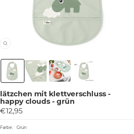
Vergrößern
lätzchen mit klettverschluss -
happy clouds - grün
Verkaufspreis
€12,95
Farbe:
Grün