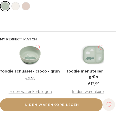
MY PERFECT MATCH
foodie schüssel - croco - grün
foodie menüteller - croc
grün
Verkaufspreis
€9,95
Verkaufspreis
€12,95
In den warenkorb legen
In den warenkorb legen
IN DEN WARENKORB LEGEN