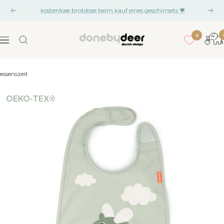
Zum
kostenlose brotdose beim kauf eines geschirrsets 💗
Vorherige
Näc
Inhalt
springen
0
Done
Navigation
by
Deer
essenszeit
OEKO-TEX®