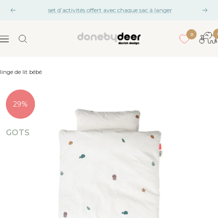
Aller
set d’activités offert avec chaque sac à langer
Précédent
Suiv
au
contenu
0
Done
Navigation
by
Deer
linge de lit bébé
29%
GOTS