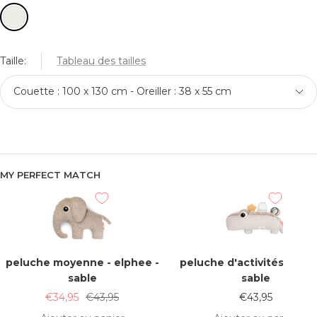
Taille:
Tableau des tailles
Couette : 100 x 130 cm - Oreiller : 38 x 55 cm
MY PERFECT MATCH
peluche moyenne - elphee -
peluche d'activités - croc
sable
sable
Prix
Prix
Prix
€34,95
€43,95
€43,95
de
normal
de