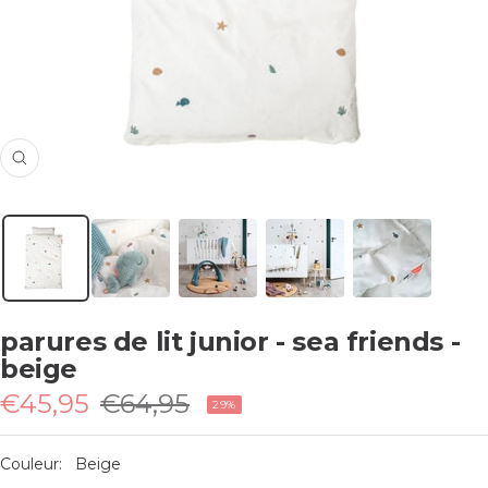
Zoom
parures de lit junior - sea friends -
beige
Prix
Prix
€45,95
€64,95
29%
de
normal
vente
Couleur:
Beige