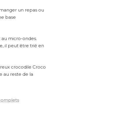
e manger un repas ou
Une base
t au micro-ondes.
 il peut être trié en
ureux crocodile Croco
e au reste de la
 complets