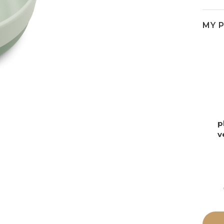
MY 
p
v