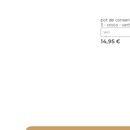
pot de conserv
3 - croco - vert
Vert
14,95 €