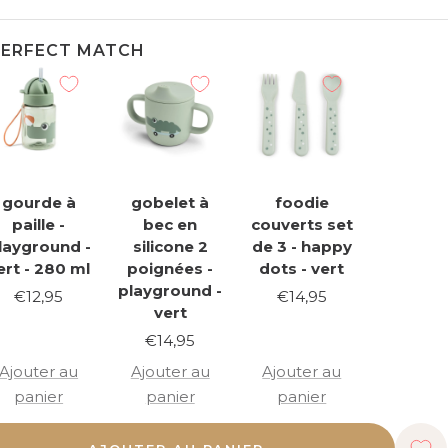
PERFECT MATCH
gourde à
gobelet à
foodie
paille -
bec en
couverts set
layground -
silicone 2
de 3 - happy
ert - 280 ml
poignées -
dots - vert
playground -
Prix
Prix
€12,95
€14,95
vert
de
de
Prix
€14,95
vente
vente
de
Ajouter au
Ajouter au
Ajouter au
vente
panier
panier
panier