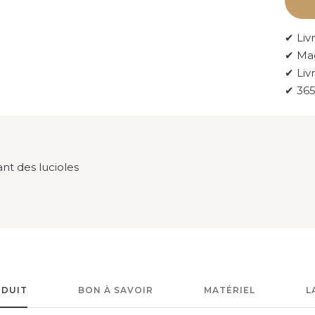
✔ Livr
✔ Mag
✔ Liv
✔ 365
nt des lucioles
ODUIT
BON À SAVOIR
MATÉRIEL
L