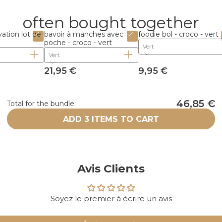
often bought together
ation lot de
bavoir à manches avec
foodie bol - croco - vert
poche - croco - vert
Vert
Vert
21,95 €
9,95 €
46,85 €
Total for the bundle:
ADD 3 ITEMS TO CART
Avis Clients
Soyez le premier à écrire un avis