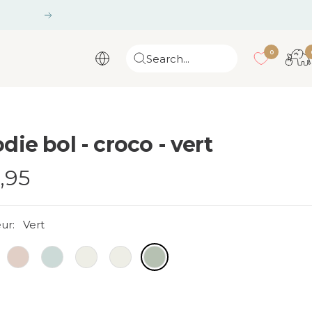
Suivant
0
Search...
die bol - croco - vert
x
,95
ur:
Vert
nte