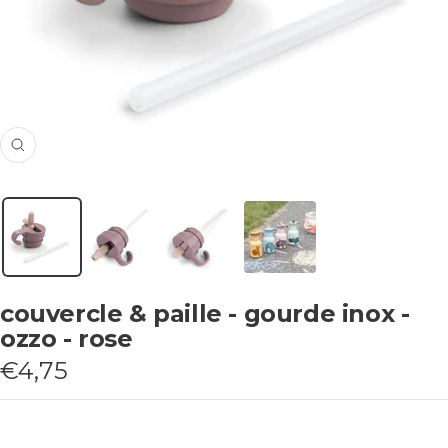
Zoom
couvercle & paille - gourde inox -
ozzo - rose
Prix
€4,75
de
vente