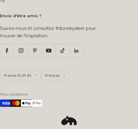
Envie d'être amis ?
Suivez-nous et consultez #donebydeer pour
trouver de l'inspiration.
Pays/région
Langue
France (EUR €)
Français
Nous acceptons
Copyright Done By Deer
2026
© All Rights Reserved