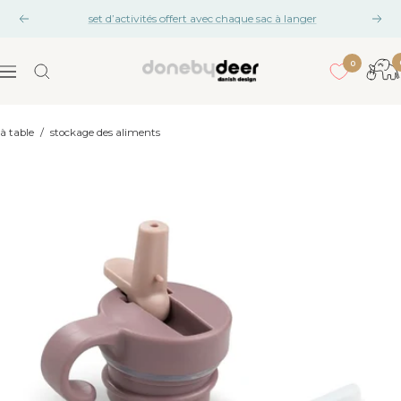
Aller
set d’activités offert avec chaque sac à langer
Précédent
Suiv
au
contenu
0
Done
Navigation
by
Deer
à table
/
stockage des aliments