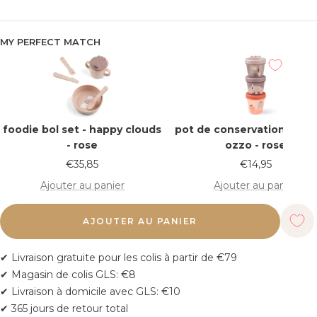
MY PERFECT MATCH
foodie bol set - happy clouds
pot de conservation lot de
- rose
ozzo - rose
Prix
Prix
€35,85
€14,95
de
de
Ajouter au panier
Ajouter au panier
vente
vente
AJOUTER AU PANIER
✔ Livraison gratuite pour les colis à partir de €79
✔ Magasin de colis GLS: €8
✔ Livraison à domicile avec GLS: €10
✔ 365 jours de retour total