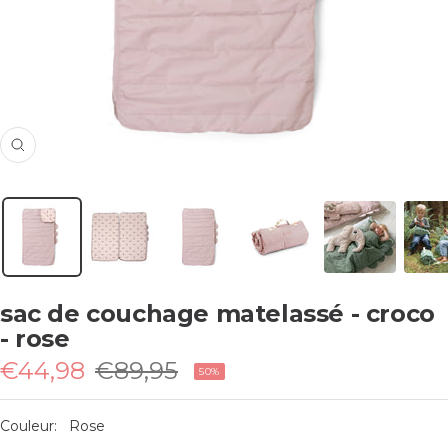
Zoom
sac de couchage matelassé - croco
- rose
Prix
Prix
€44,98
€89,95
50%
de
normal
vente
Couleur:
Rose