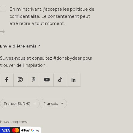
En m'inscrivant, j'accepte les
politique de
confidentialité
. Le consentement peut
être retiré à tout moment.
Envie d'être amis ?
Suivez-nous et consultez #donebydeer pour
trouver de l'inspiration.
Pays/région
Langue
France (EUR €)
Français
Nous acceptons