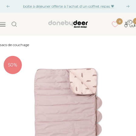
Aller
boîte à déjeuner offerte à l’achat d’un coffret repas 💗
Précédent
Suiv
au
contenu
0
Done
Navigation
by
Deer
sacs de couchage
50%