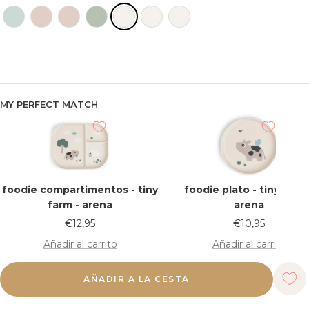
MY PERFECT MATCH
foodie compartimentos - tiny
foodie plato - tiny farm
farm - arena
arena
Precio
Precio
€12,95
€10,95
de
de
Añadir al carrito
Añadir al carrito
venta
venta
AÑADIR A LA CESTA