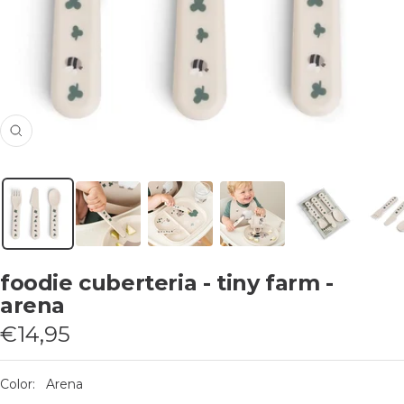
Zoom
foodie cuberteria - tiny farm -
arena
Precio
€14,95
de
venta
Color:
Arena