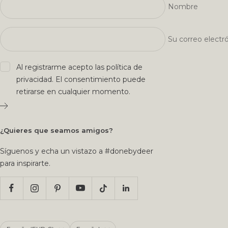
Nombre
Su correo electr
Al registrarme acepto las
política de
privacidad
. El consentimiento puede
retirarse en cualquier momento.
¿Quieres que seamos amigos?
Síguenos y echa un vistazo a #donebydeer
para inspirarte.
País/región
Idioma