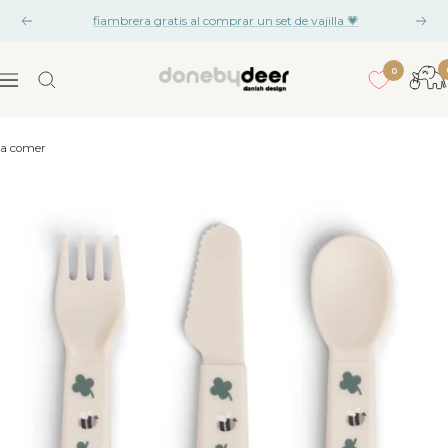
Ir
fiambrera gratis al comprar un set de vajilla 💗
Anterior
Sigu
al
contenido
0
Done
Navegación
by
Deer
a comer