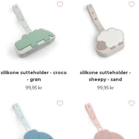
silikone sutteholder - croco
silikone sutteholder -
- grøn
sheepy - sand
Udsalgspris
Udsalgspris
99,95 kr
99,95 kr