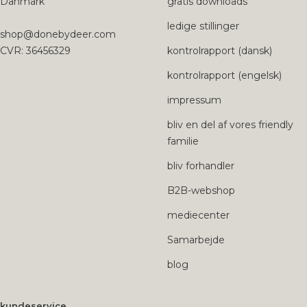
Danmark
gratis downloads
ledige stillinger
shop@donebydeer.com
CVR: 36456329
kontrolrapport (dansk)
kontrolrapport (engelsk)
impressum
bliv en del af vores friendly
familie
bliv forhandler
B2B-webshop
mediecenter
Samarbejde
blog
kundeservice