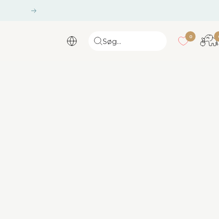
Næste
gang
0
Søg...