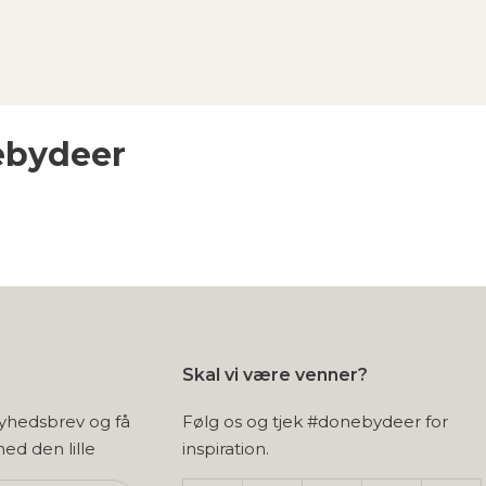
ebydeer
Skal vi være venner?
nyhedsbrev og få
Følg os og tjek #donebydeer for
 med den lille
inspiration.