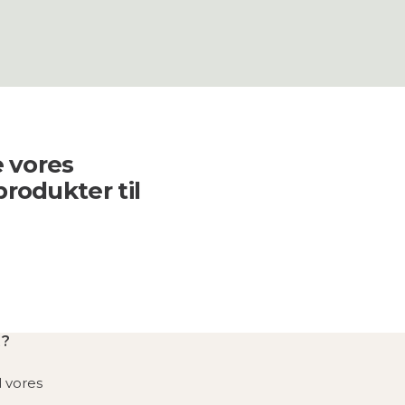
e vores
produkter til
R?
l vores