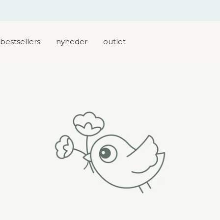
få et gratis aktivitetslegesæt til den lille når du køber en pusletaske
bestsellers
nyheder
outlet