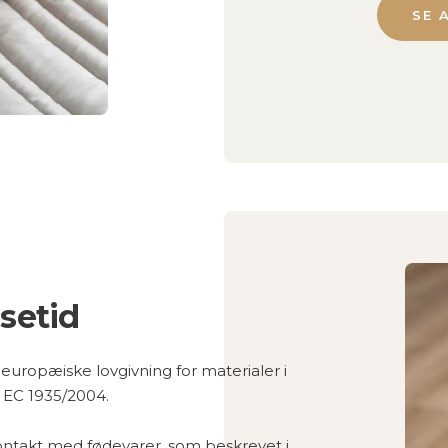
SE 
isetid
 europæiske lovgivning for materialer i
 EC 1935/2004.
kontakt med fødevarer, som beskrevet i