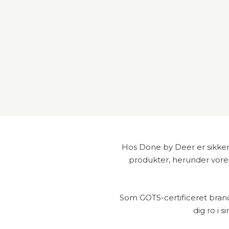
Hos Done by Deer er sikkerhed
produkter, herunder vores 
Som GOTS-certificeret brand 
dig ro i