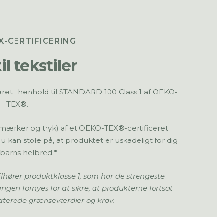
X-CERTIFICERING
til tekstiler
iceret i henhold til STANDARD 100 Class 1 af OEKO-
TEX®.
yld, mærker og tryk) af et OEKO-TEX®-certificeret
 du kan stole på, at produktet er uskadeligt for dig
 barns helbred.*
ilhører produktklasse 1, som har de strengeste
ringen fornyes for at sikre, at produkterne fortsat
daterede grænseværdier og krav.