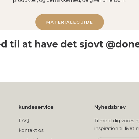
produkter, og den sikkerhed, de giver dine børn.
MATERIALEGUIDE
d til at have det sjovt @don
kundeservice
Nyhedsbrev
FAQ
Tilmeld dig vores 
inspiration til livet
kontakt os