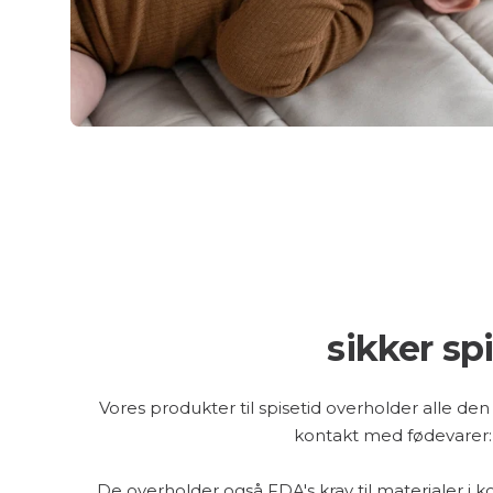
sikker sp
Vores produkter til spisetid overholder alle den
kontakt med fødevarer:
De overholder også FDA's krav til materialer i 