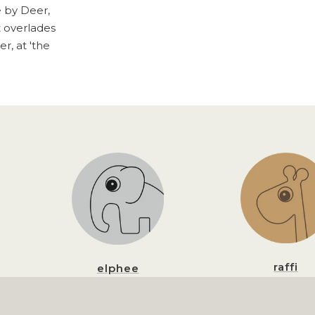
 by Deer,
t overlades
r, at 'the
raffi
elphee