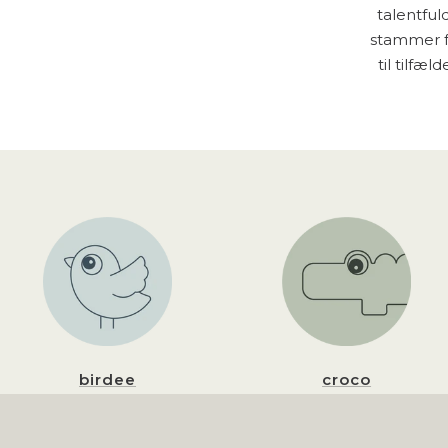
talentfu
stammer fr
til tilfæ
birdee
croco