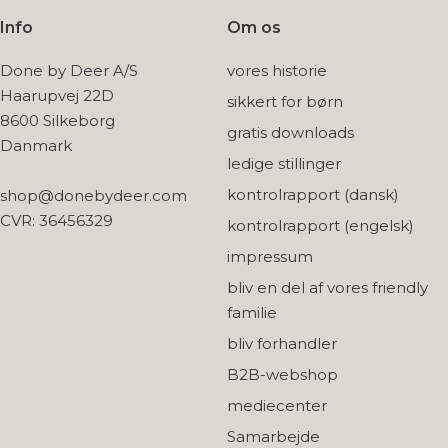
Info
Om os
Done by Deer A/S
vores historie
Haarupvej 22D
sikkert for børn
8600 Silkeborg
gratis downloads
Danmark
ledige stillinger
kontrolrapport (dansk)
shop@donebydeer.com
CVR: 36456329
kontrolrapport (engelsk)
impressum
bliv en del af vores friendly
familie
bliv forhandler
B2B-webshop
mediecenter
Samarbejde