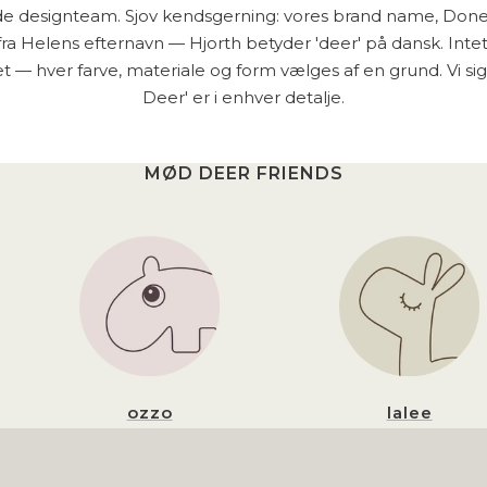
lde designteam. Sjov kendsgerning: vores brand name, Done
a Helens efternavn — Hjorth betyder 'deer' på dansk. Inte
ldet — hver farve, materiale og form vælges af en grund. Vi sige
Deer' er i enhver detalje.
MØD DEER FRIENDS
ozzo
lalee