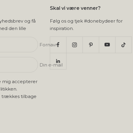
Skal vi være venner?
nyhedsbrev og få
Følg os og tjek #donebydeer for
 med den lille
inspiration.
Fornavn
Din e-mail
e mig accepterer
litikken
.
 trækkes tilbage