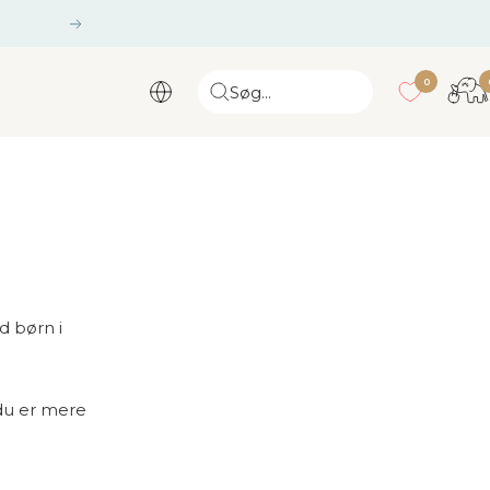
Næste
gang
0
Søg...
d børn i
du er mere