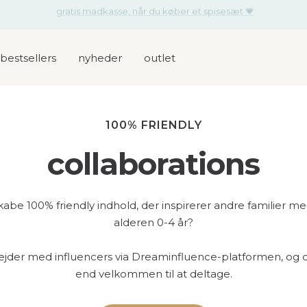
få et gratis aktivitetslegesæt til den lille når du køber en pusletaske
bestsellers
nyheder
outlet
100% FRIENDLY
collaborations
skabe 100% friendly indhold, der inspirerer andre familier me
alderen 0-4 år?
ejder med influencers via Dreaminfluence-platformen, og 
end velkommen til at deltage.