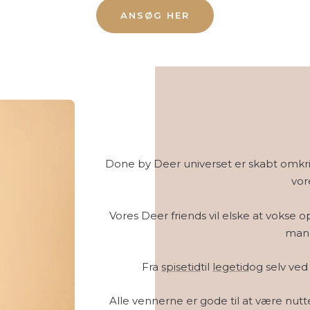
ANSØG HER
Done by Deer universet er skabt omkri
vor
Vores Deer friends vil elske at vokse
man 
Fra
spisetid
til
legetid
og selv ve
Alle vennerne er gode til at være nu