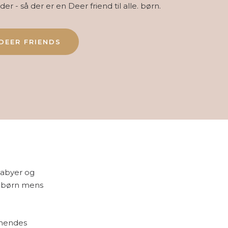
r - så der er en Deer friend til alle. børn.
DEER FRIENDS
babyer og
il børn mens
 hendes