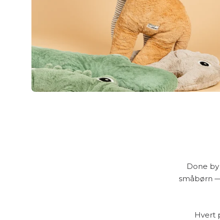
Done by 
småbørn — l
Hvert 