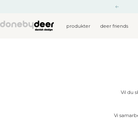
Gå
Tidligere
til
indhold
Done
produkter
deer friends
by
Deer
Vil du 
Vi samarb