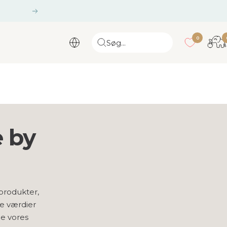
Næste
gang
0
Søg...
e by
 produkter,
e værdier
le vores