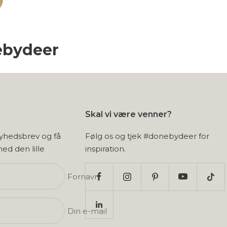
ebydeer
Skal vi være venner?
nyhedsbrev og få
Følg os og tjek #donebydeer for
 med den lille
inspiration.
Fornavn
Din e-mail