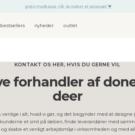
få et gratis aktivitetslegesæt til den lille når du køber en pusletaske
bestsellers
nyheder
outlet
KONTAKT OS HER, HVIS DU GERNE VIL
ve forhandler af don
deer
% venlige i alt, hvad vi gør, og det begynder med at designe
r kunderne et smil på læben, finde leverandører med samm
og skabe et venligt arbejdsmiljø i virksomheden og med al