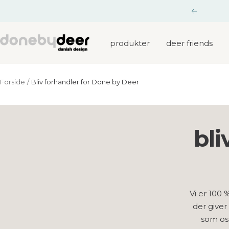
Gå
Tidligere
til
indhold
Done
produkter
deer friends
by
Deer
Forside
Bliv forhandler for Done by Deer
bli
Vi er 100 
der give
som os 