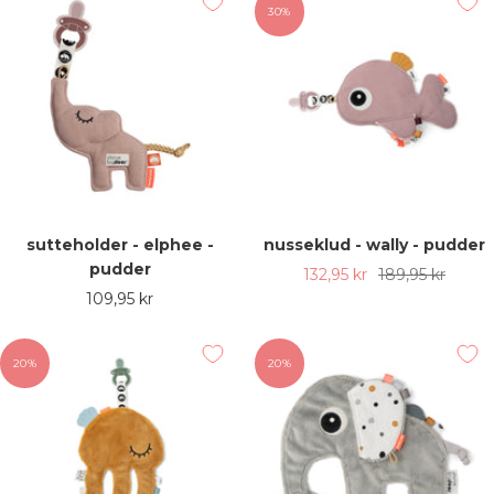
30%
sutteholder - elphee -
nusseklud - wally - pudder
pudder
Udsalgspris
Almindelig
132,95 kr
189,95 kr
Udsalgspris
109,95 kr
pris
20%
20%