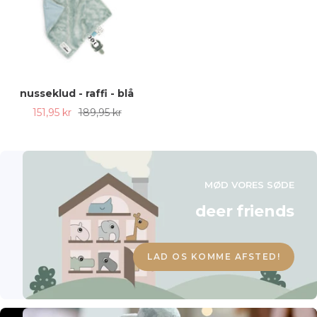
nusseklud - raffi - blå
Udsalgspris
Almindelig
151,95 kr
189,95 kr
pris
MØD VORES SØDE
deer friends
LAD OS KOMME AFSTED!