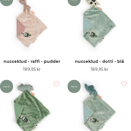
nusseklud - raffi - pudder
nusseklud - dotti - blå
Udsalgspris
Udsalgspris
189,95 kr
189,95 kr
new
new