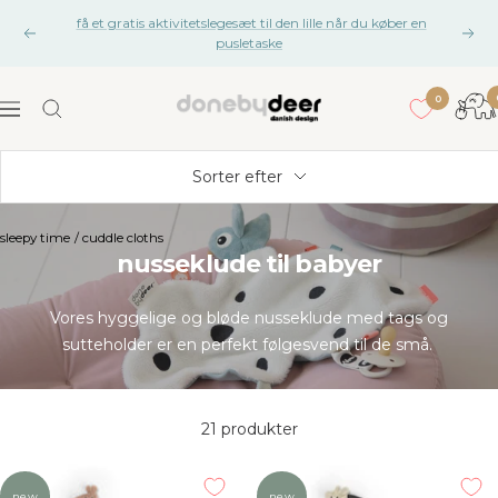
Gå
få et gratis aktivitetslegesæt til den lille når du køber en
til
Tidligere
Næs
pusletaske
indhold
gan
0
Done
Navigation
by
Deer
Sorter efter
sleepy time
/
cuddle cloths
nusseklude til babyer
Vores hyggelige og bløde nusseklude med tags og
sutteholder er en perfekt følgesvend til de små.
21 produkter
new
new