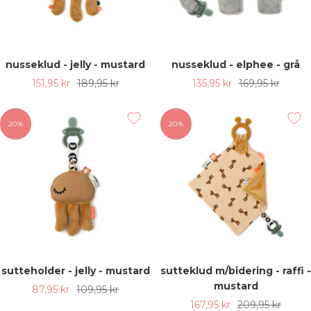
nusseklud - jelly - mustard
nusseklud - elphee - grå
Udsalgspris
Almindelig
Udsalgspris
Almindelig
151,95 kr
189,95 kr
135,95 kr
169,95 kr
pris
pris
20%
20%
sutteholder - jelly - mustard
sutteklud m/bidering - raffi -
mustard
Udsalgspris
Almindelig
87,95 kr
109,95 kr
Udsalgspris
Almindelig
167,95 kr
209,95 kr
pris