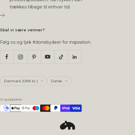
trækkes tilbage til enhver tid.
Skal vi være venner?
Følg os og tjek #donebydeer for inspiration.
Land/region
Sprog
Danmark (DKK kr.)
Dansk
Vi accepterer