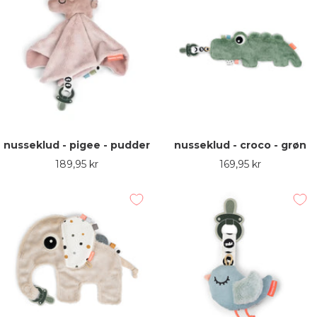
nusseklud - pigee - pudder
nusseklud - croco - grøn
Udsalgspris
Udsalgspris
189,95 kr
169,95 kr