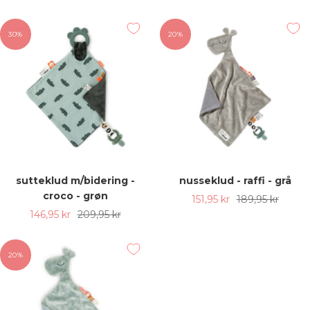
pris
30%
20%
sutteklud m/bidering -
nusseklud - raffi - grå
croco - grøn
Udsalgspris
Almindelig
151,95 kr
189,95 kr
Udsalgspris
Almindelig
146,95 kr
209,95 kr
pris
pris
20%