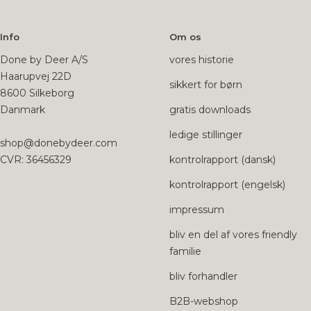
Info
Om os
Done by Deer A/S
vores historie
Haarupvej 22D
sikkert for børn
8600 Silkeborg
Danmark
gratis downloads
ledige stillinger
shop@donebydeer.com
CVR: 36456329
kontrolrapport (dansk)
kontrolrapport (engelsk)
impressum
bliv en del af vores friendly
familie
bliv forhandler
B2B-webshop