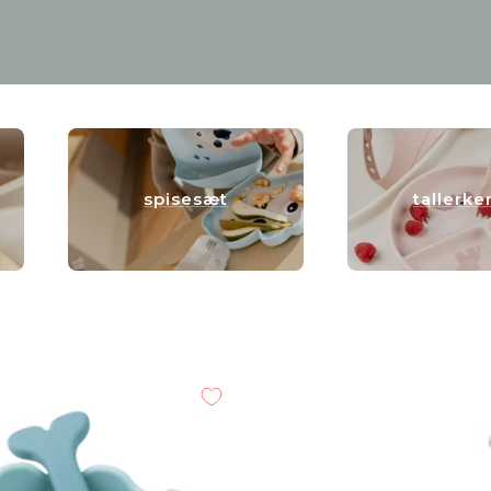
spisesæt
tallerke