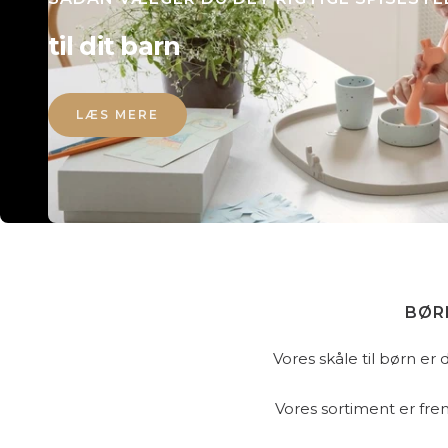
til dit barn
LÆS MERE
BØR
Vores skåle til børn er
Vores sortiment er frem