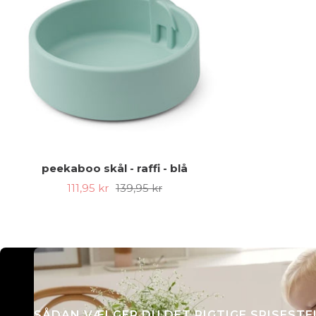
peekaboo skål - raffi - blå
Udsalgspris
Almindelig
111,95 kr
139,95 kr
pris
SÅDAN VÆLGER DU DET RIGTIGE SPISESTE