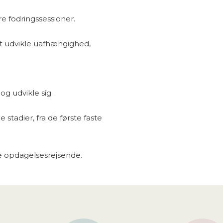
re fodringssessioner.
 at udvikle uafhængighed,
g udvikle sig.
e stadier, fra de første faste
lle opdagelsesrejsende.