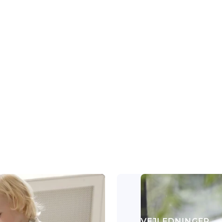
L
VEJLEDNINGER