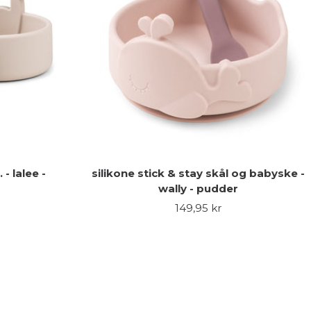
 - lalee -
silikone stick & stay skål og babyske -
wally - pudder
Udsalgspris
149,95 kr