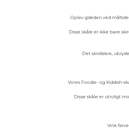
Oplev glæden ved måltidern
Disse skåle er ikke bare s
Det skridsikre, ubryde
Vores Foodie- og Kiddish-skå
Disse skåle er utroligt mod
Vink farv