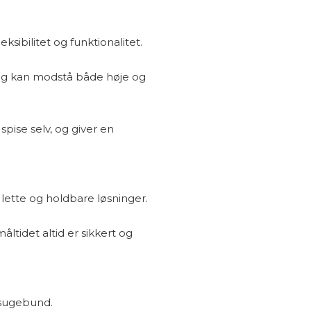
ibilitet og funktionalitet.
 og kan modstå både høje og
spise selv, og giver en
 lette og holdbare løsninger.
måltidet altid er sikkert og
 sugebund.