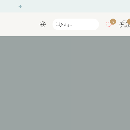
Næste
gang
0
Søg...