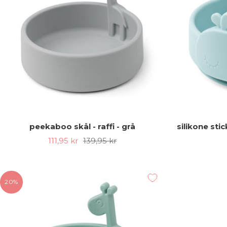
peekaboo skål - raffi - grå
silikone sti
Udsalgspris
Almindelig
111,95 kr
139,95 kr
pris
20%