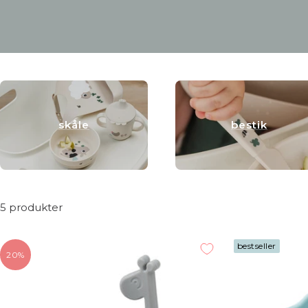
skåle
bestik
5 produkter
bestseller
20%