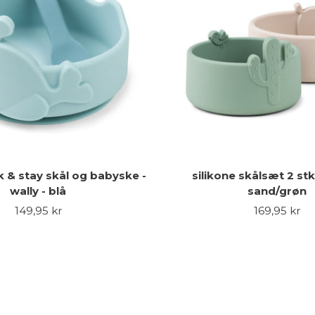
ck & stay skål og babyske -
silikone skålsæt 2 stk.
wally - blå
sand/grøn
Udsalgspris
Udsalgspris
149,95 kr
169,95 kr