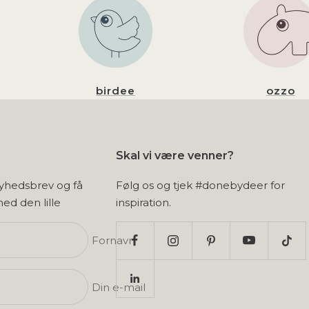
birdee
ozzo
Skal vi være venner?
nyhedsbrev og få
Følg os og tjek #donebydeer for
 med den lille
inspiration.
Fornavn
Din e-mail