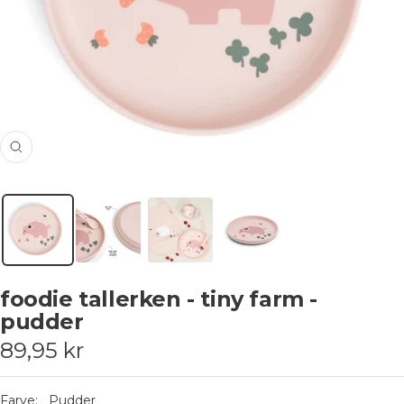
Zoom
foodie tallerken - tiny farm -
pudder
Udsalgspris
89,95 kr
Farve:
Pudder