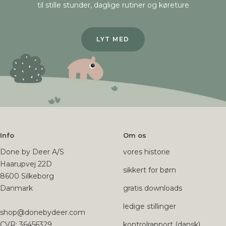
til stille stunder, daglige rutiner og køreture
LYT MED
Info
Om os
Done by Deer A/S
vores historie
Haarupvej 22D
sikkert for børn
8600 Silkeborg
Danmark
gratis downloads
ledige stillinger
shop@donebydeer.com
CVR: 36456329
kontrolrapport (dansk)