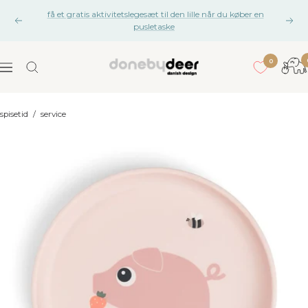
Gå
få et gratis aktivitetslegesæt til den lille når du køber en
til
Tidligere
Næs
pusletaske
indhold
gan
0
Done
Navigation
by
Deer
spisetid
/
service