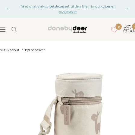
Gå
få et gratis aktivitetslegesæt til den lille når du køber en
til
Tidligere
Næs
pusletaske
indhold
gan
0
Done
Navigation
by
Deer
out & about
/
børnetasker