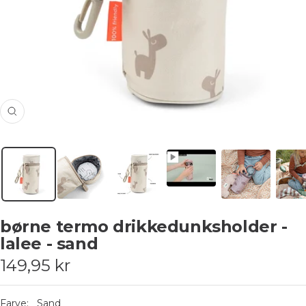
Zoom
børne termo drikkedunksholder -
lalee - sand
Udsalgspris
149,95 kr
Farve:
Sand