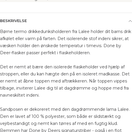
BESKRIVELSE
Børne termo drikkedunksholderen fra Lalee holder dit barns drik
afkølet eller varm på farten. Det isolerende stof indeni sikrer, at
væsken holder den ønskede temperatur i timevis. Done by
Deer-flasker passer perfekt i flaskeholderen.
Det er nemt at bære den isolerede flaskeholder ved hjælp af
stroppen, eller du kan hægte den på en isoleret madkasse. Det
er nemt at åbne toppen med aftrækkeren. Når toppen vippes
tilbage, inviterer Lalee dig til at dagdrømme og hoppe med fra
navneskiltet indeni.
Sandposen er dekoreret med den dagdrømmende lama Lalee.
Den er lavet af 100 % polyester, som både er slidstærkt og
vejrbestandigt og nemt kan tørres af med en fugtig klud.
Remmen har Done by Deers signaturstriber - også i en flot