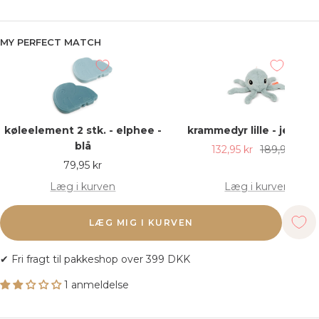
MY PERFECT MATCH
køleelement 2 stk. - elphee -
krammedyr lille - jelly - b
blå
Udsalgspris
Almindelig
132,95 kr
189,95 kr
Udsalgspris
79,95 kr
pris
Læg i kurven
Læg i kurven
LÆG MIG I KURVEN
✔ Fri fragt til pakkeshop over 399 DKK
1 anmeldelse