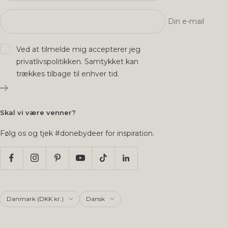
Din e-mail
Ved at tilmelde mig accepterer jeg
privatlivspolitikken
. Samtykket kan
trækkes tilbage til enhver tid.
Skal vi være venner?
Følg os og tjek #donebydeer for inspiration.
Land/region
Sprog
Danmark (DKK kr.)
Dansk