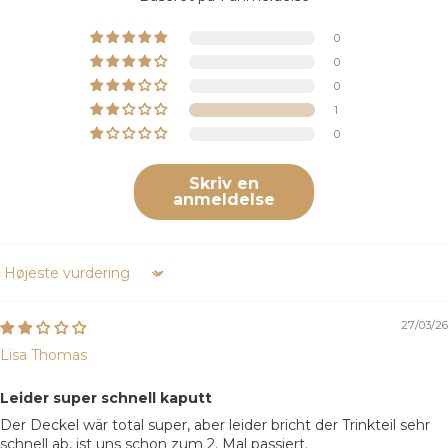
0
0
0
1
0
Skriv en
anmeldelse
Sort by
27/03/26
Lisa Thomas
Leider super schnell kaputt
Der Deckel wär total super, aber leider bricht der Trinkteil sehr
schnell ab, ist uns schon zum 2. Mal passiert.