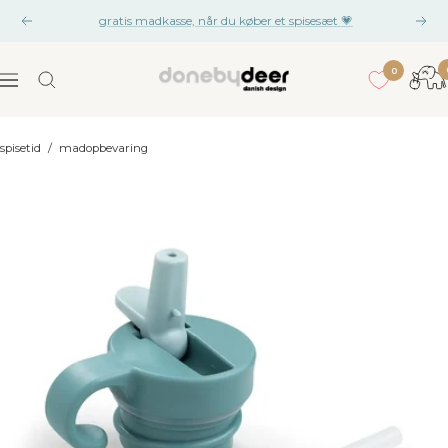
Gå
gratis madkasse, når du køber et spisesæt 💗
Tidligere
Næs
til
gan
indhold
0
Done
Navigation
by
Deer
spisetid
/
madopbevaring