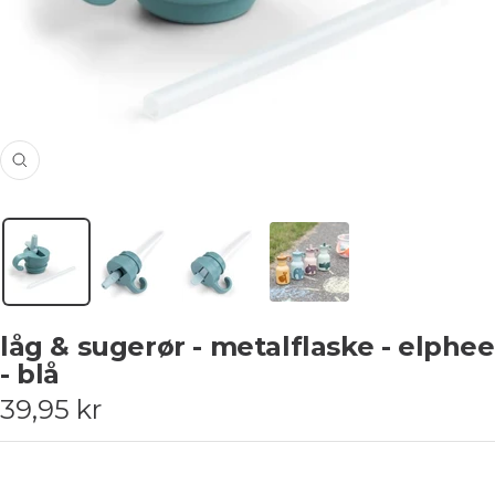
Zoom
låg & sugerør - metalflaske - elphee
- blå
Udsalgspris
39,95 kr