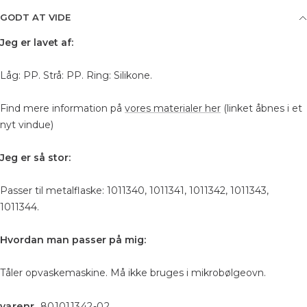
GODT AT VIDE
Jeg er lavet af:
Låg: PP. Strå: PP. Ring: Silikone.
Find mere information på
vores materialer her
(linket åbnes i et
nyt vindue)
Jeg er så stor:
Passer til metalflaske: 1011340, 1011341, 1011342, 1011343,
1011344.
Hvordan man passer på mig:
Tåler opvaskemaskine. Må ikke bruges i mikrobølgeovn.
varenr.
801011342-02