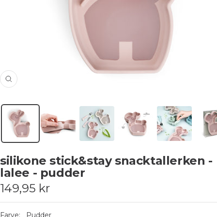
Zoom
silikone stick&stay snacktallerken -
lalee - pudder
Udsalgspris
149,95 kr
Farve:
Pudder