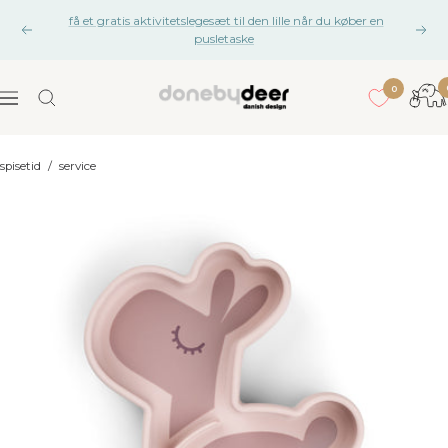
Gå
få et gratis aktivitetslegesæt til den lille når du køber en
til
Tidligere
Næs
pusletaske
indhold
gan
0
Done
Navigation
by
Deer
spisetid
/
service