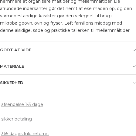
nemmere at organisere måltider og mellemmåltider. De
afrundede inderkanter gør det nemt at øse maden op, og den
varmebestandige karakter gør den velegnet til brug i
mikrobølgeovn, ovn og fryser. Løft familiens middag med
denne alsidige, søde og praktiske tallerken til mellemmåltider.
GODT AT VIDE
MATERIALE
SIKKERHED
afsendelse 1-3 dage
sikker betaling
365 dages fuld returret